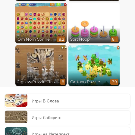
Om Nom Connect Classic
Sort Hoop
8.2
8.1
Jigsaw Puzzle Classic
Cartoon Puzzle
8
7.9
Игры В Слова
Игры Лабиринт
Игры на Интеллект