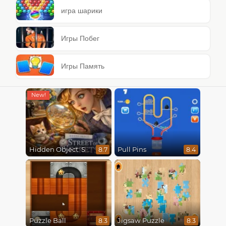
игра шарики
Игры Побег
Игры Память
Hidden Object: Street Of Secrets
Pull Pins
8.7
8.4
Puzzle Ball
Jigsaw Puzzle
8.3
8.3