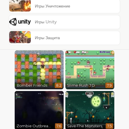
Игры Уничтожение
Игры Unity
Игры Защита
Bomber Friends
Slime Rush TD
8.2
7.9
Zombie Outbreak Arena
Save The Monsters
7.6
7.5