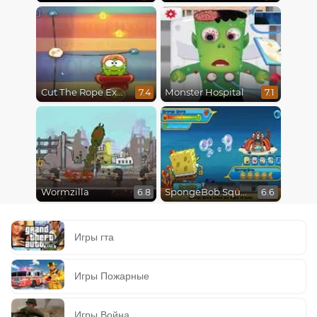
Cut The Rope Experiments
Monster Hospital
7.4
7.1
Wormzilla
SpongeBob SquarePants : Monster Island Adventures
6.8
6.6
Игры гта
Игры Пожарные
Игры Война