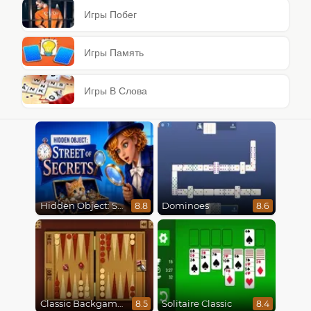
Игры Побег
Игры Память
Игры В Слова
Hidden Object: Street Of Secrets
Dominoes
8.8
8.6
Classic Backgammon
Solitaire Classic
8.5
8.4