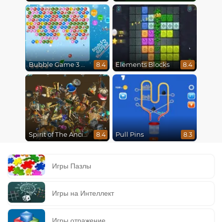
Bubble Game 3 Christmas
Elements Blocks
8.4
8.4
Spirit of The Ancient Forest
Pull Pins
8.4
8.3
Игры Пазлы
Игры на Интеллект
Игры отражение