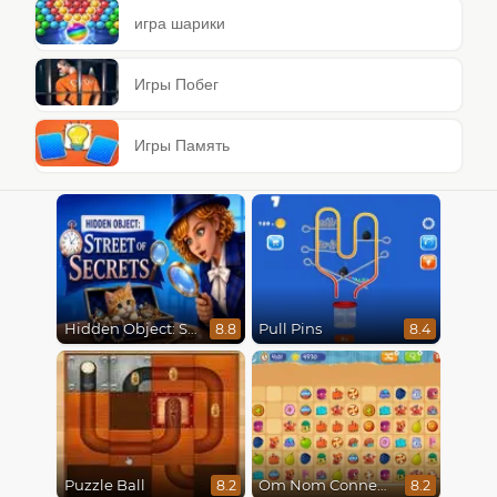
игра шарики
Игры Побег
Игры Память
Hidden Object: Street Of Secrets
Pull Pins
8.8
8.4
Puzzle Ball
Om Nom Connect Classic
8.2
8.2