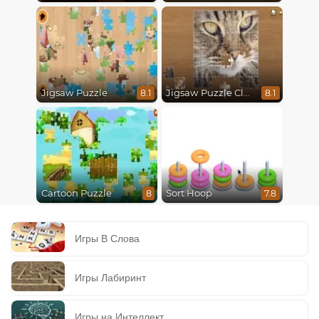
Jigsaw Puzzle
Jigsaw Puzzle Classic
8.1
8.1
Cartoon Puzzle
Sort Hoop
8
7.8
Игры В Слова
Игры Лабиринт
Игры на Интеллект