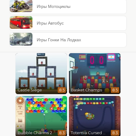
Игры Мотоциклы
Игры Автобус
Игры Гонки На Лодках
Castle Siege
Basket Champs
8.5
8.5
Bubble Charms 2
Totemia Cursed Marbles
8.3
8.3