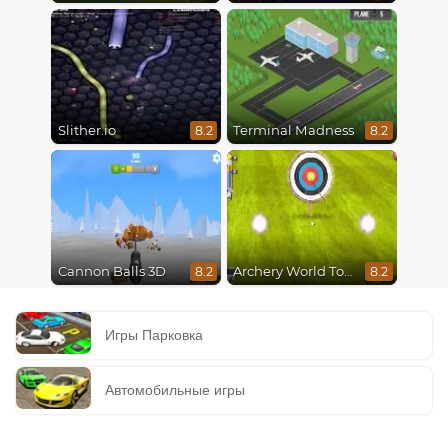
Slither.io
Terminal Madness
8.2
8.2
Cannon Balls 3D
Archery World Tour
8.2
8.2
Игры Парковка
Автомобильные игры