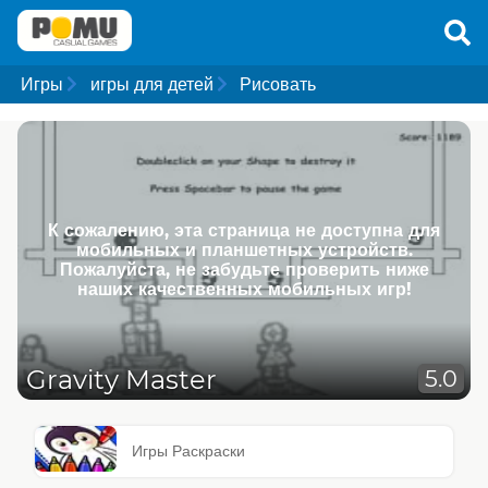
Игры
игры для детей
Рисовать
К сожалению, эта страница не доступна для
мобильных и планшетных устройств.
Пожалуйста, не забудьте проверить ниже
наших качественных мобильных игр!
Gravity Master
5.0
Игры Раскраски