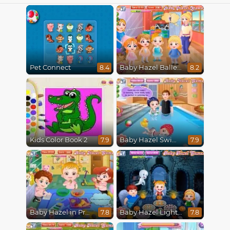
Pet Connect
Baby Hazel Ballerina Dance
8.4
8.2
Kids Color Book 2
Baby Hazel Swimming
7.9
7.9
Baby Hazel in Preschool
Baby Hazel Lighthouse Adventure
7.8
7.8