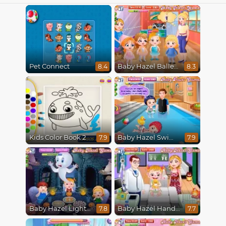
Pet Connect
Baby Hazel Ballerina Dance
8.4
8.3
Kids Color Book 2
Baby Hazel Swimming
7.9
7.9
Baby Hazel Lighthouse Adventure
Baby Hazel Hand Fracture
7.8
7.7