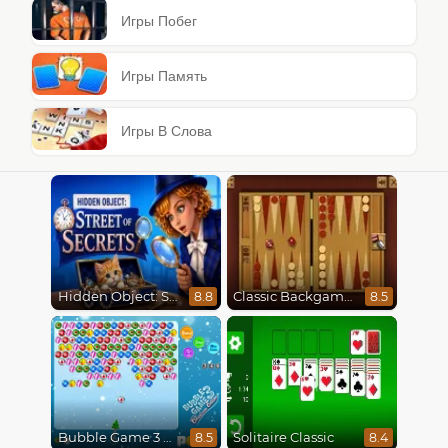
Игры Побег
Игры Память
Игры В Слова
Hidden Object: Street Of Secrets
Classic Backgammon
8.8
8.5
Bubble Game 3 Christmas
Solitaire Classic
8.5
8.4