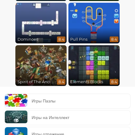
Dominoes
Pull Pins
8.4
8.4
Spirit of The Ancient Forest
Elements Blocks
8.4
8.4
Игры Пазлы
Игры на Интеллект
Игры отражение