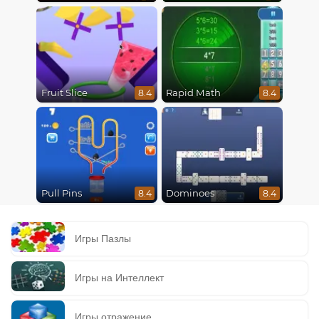
Fruit Slice
Rapid Math
8.4
8.4
Pull Pins
Dominoes
8.4
8.4
Игры Пазлы
Игры на Интеллект
Игры отражение