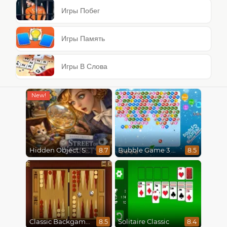
Игры Побег
Игры Память
Игры В Слова
Hidden Object: Street Of Secrets
Bubble Game 3 Christmas
8.7
8.5
Classic Backgammon
Solitaire Classic
8.5
8.4