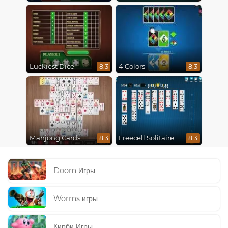
Luckiest Dice
4 Colors
8.3
8.3
Mahjong Cards
Freecell Solitaire
8.3
8.3
Doom Игры
Worms игры
Кирби Игры