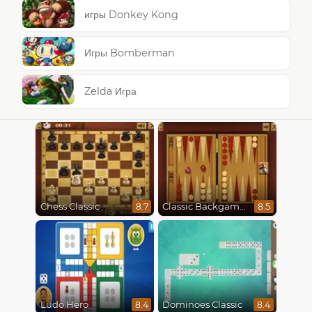
игры Donkey Kong
Игры Bomberman
Zelda Игра
Chess Classic
Classic Backgammon
8.7
8.5
Ludo Hero
Dominoes Classic
8.4
8.4