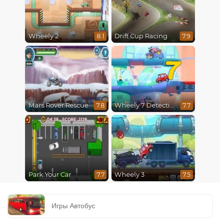
Wheely 2
Drift Cup Racing
8.1
7.9
7
Mars Rover Rescue
Wheely 7 Detective
7.8
7.7
Park Your Car
Wheely 3
7.7
7.5
Игры Автобус