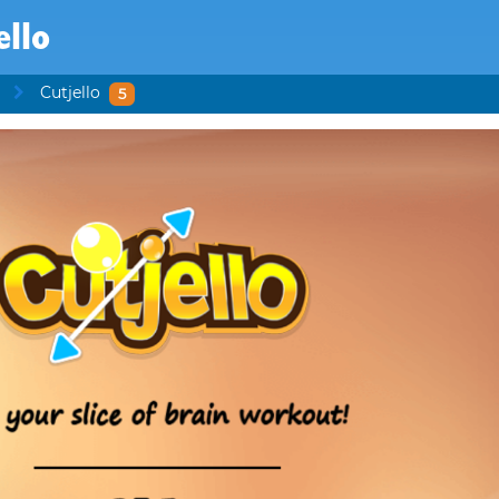
ello
Cutjello
5