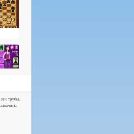
 эти трубы,
сывались.