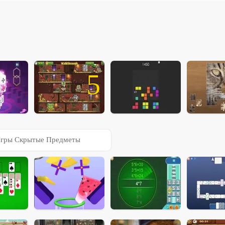
5
гры Скрытые Предметы