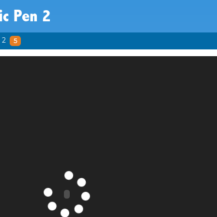
ic Pen 2
 2
5