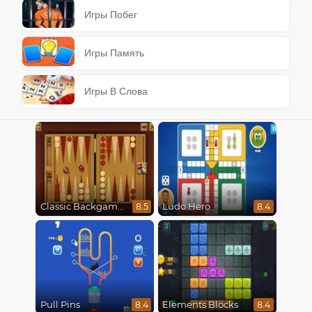
Игры Побег
Игры Память
Игры В Слова
Classic Backgammon
Ludo Hero
8.5
8.4
Pull Pins
Elements Blocks
8.4
8.4