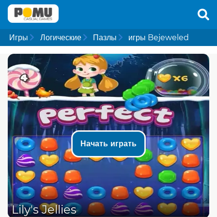
Игры
Логические
Пазлы
игры Bejeweled
Начать играть
Lily's Jellies