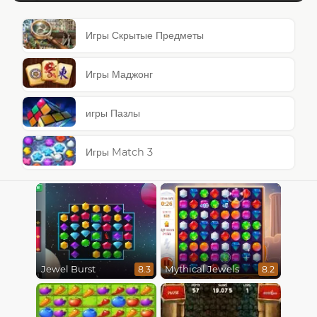
Игры Скрытые Предметы
Игры Маджонг
игры Пазлы
Игры Match 3
Jewel Burst
Mythical Jewels
8.3
8.2