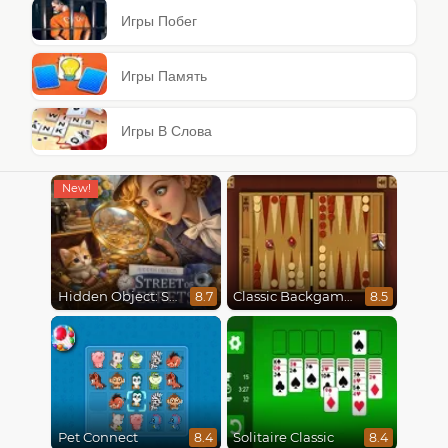
Игры Побег
Игры Память
Игры В Слова
Hidden Object: Street Of Secrets
Classic Backgammon
8.7
8.5
Pet Connect
Solitaire Classic
8.4
8.4