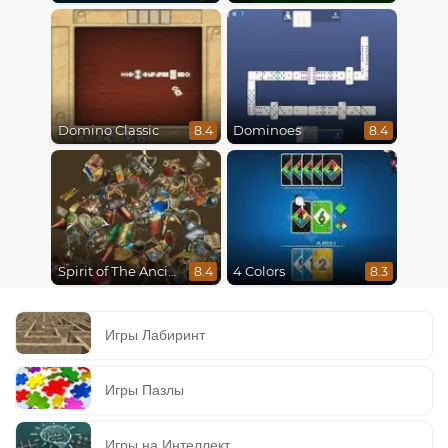
Domino Classic
Dominoes
8.4
8.4
Spirit of The Ancient Forest
4 Colors
8.4
8.3
Игры Лабиринт
Игры Пазлы
Игры на Интеллект