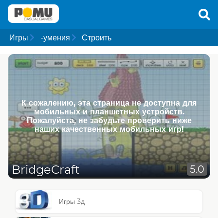
Игры
-умения
Строить
К сожалению, эта страница не доступна для
мобильных и планшетных устройств.
Пожалуйста, не забудьте проверить ниже
наших качественных мобильных игр!
BridgeCraft
5.0
Игры 3д