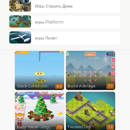
Игры Строить Дома
игры Platform
игры Полет
Stack Construction
Build A Bridge
8.3
7.7
Baby Hazel Gingerbread House
Twisted City
7.5
7.3